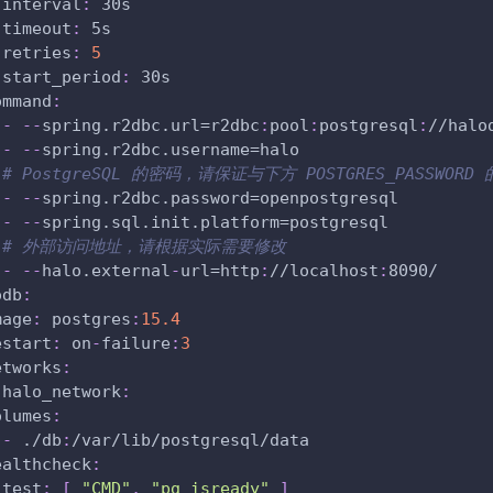
interval
:
 30s
timeout
:
 5s
retries
:
5
start_period
:
 30s          
ommand
:
-
-
-
spring.r2dbc.url=r2dbc
:
pool
:
postgresql
:
//halo
-
-
-
spring.r2dbc.username=halo
# PostgreSQL 的密码，请保证与下方 POSTGRES_PASSWOR
-
-
-
spring.r2dbc.password=openpostgresql
-
-
-
spring.sql.init.platform=postgresql
# 外部访问地址，请根据实际需要修改
-
-
-
halo.external
-
url=http
:
//localhost
:
8090/
odb
:
mage
:
 postgres
:
15.4
estart
:
 on
-
failure
:
3
etworks
:
halo_network
:
olumes
:
-
 ./db
:
/var/lib/postgresql/data
ealthcheck
:
test
:
[
"CMD"
,
"pg_isready"
]