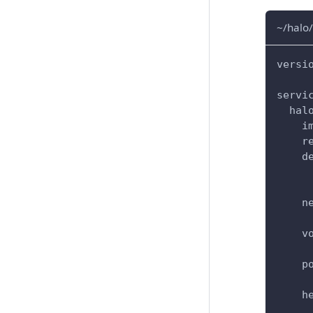
~/halo
versi
servi
hal
i
r
d
n
v
p
h