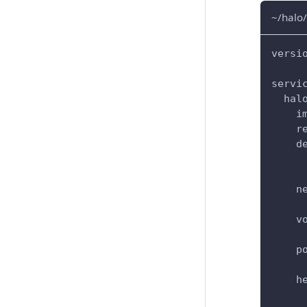
~/halo
versi
servi
hal
i
r
d
n
v
p
h