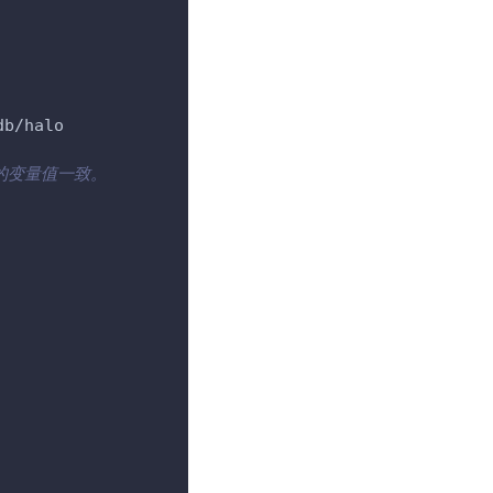
db/halo
D 的变量值一致。