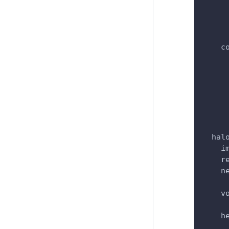
c
hal
i
r
n
v
h