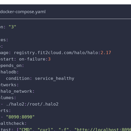
/docker-compose.yaml
on
:
"3"
ces
:
o
:
mage
:
 registry.fit2cloud.com/halo/halo
:
2.17
estart
:
 on
-
failure
:
3
epends_on
:
halodb
:
condition
:
 service_healthy
etworks
:
halo_network
:
olumes
:
-
 ./halo2
:
/root/.halo2
orts
:
-
"8090:8090"
ealthcheck
:
test
:
[
"CMD"
,
"curl"
,
"-f"
,
"http://localhost:809