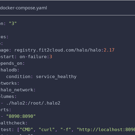
/docker-compose.yaml
on
:
"3"
ces
:
o
:
mage
:
 registry.fit2cloud.com/halo/halo
:
2.17
estart
:
 on
-
failure
:
3
epends_on
:
halodb
:
condition
:
 service_healthy
etworks
:
halo_network
:
olumes
:
-
 ./halo2
:
/root/.halo2
orts
:
-
"8090:8090"
ealthcheck
:
test
:
[
"CMD"
,
"curl"
,
"-f"
,
"http://localhost:809