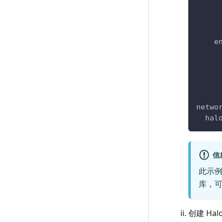
e
netwo
  hal
信
此示例
库，
创建 Hal