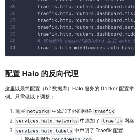
traefik.http.routers.dashboard.rule
:
traefik.http.routers.dashboard.tls
:
traefik.http.routers.dashboard.tls.c
traefik.http.routers.dashboard.servi
traefik.http.routers.dashboard.middl
# 账号密码 admin/P@88w0rd 生成 echo $(ht
traefik.http.middlewares.auth.basica
配置 Halo 的反向代理
这里以最简配置（h2 数据库）Halo 服务的 Docker 配置举
例。只需做以下调整：
顶层
中添加了外部网络
networks
traefik
中添加了
网络
services.halo.networks
traefik
中声明了 Traefik 配置
services.halo.labels
路由规则为
yourdomain.com