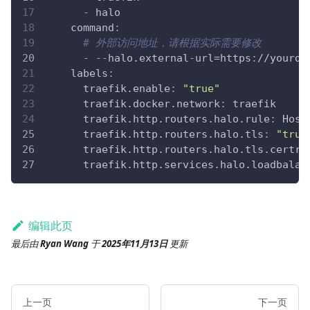
-
 halo
command
:
# 外部访问地址，请根据实际需要修改
-
-
-
halo.external
-
url=https
:
//yourdo
labels
:
traefik.enable
:
"true"
traefik.docker.network
:
 traefik
traefik.http.routers.halo.rule
:
 Host
traefik.http.routers.halo.tls
:
"true
traefik.http.routers.halo.tls.certre
traefik.http.services.halo.loadbalan
编辑此页
最后
由
Ryan Wang
于
2025年11月13日
更新
上一页
下一页