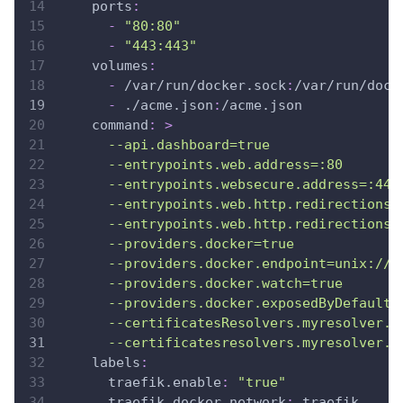
ports
:
-
"80:80"
-
"443:443"
volumes
:
-
 /var/run/docker.sock
:
/var/run/dock
-
 ./acme.json
:
/acme.json
command
:
>
      --api.dashboard=true
      --entrypoints.web.address=:80
      --entrypoints.websecure.address=:443
      --entrypoints.web.http.redirections.
      --entrypoints.web.http.redirections.
      --providers.docker=true
      --providers.docker.endpoint=unix:///
      --providers.docker.watch=true
      --providers.docker.exposedByDefault=
      --certificatesResolvers.myresolver.a
      --certificatesresolvers.myresolver.a
labels
:
traefik.enable
:
"true"
traefik.docker.network
:
 traefik