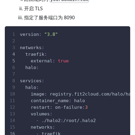
开启 TLS
指定了服务端口为 8090
version
:
"3.8"
networks
:
traefik
:
external
:
true
halo
:
services
:
halo
:
image
:
 registry.fit2cloud.com/halo/hal
container_name
:
 halo
restart
:
 on
-
failure
:
3
volumes
:
-
 ./halo2
:
/root/.halo2
networks
:
-
 traefik